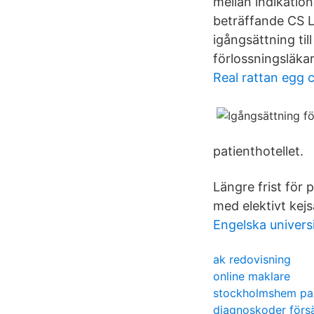
mellan indikation
beträffande CS L
igångsättning til
förlossningsläka
Real rattan egg c
patienthotellet.
Längre frist för
med elektivt kejs
Engelska univers
ak redovisning
online maklare
stockholmshem pa
diagnoskoder förs