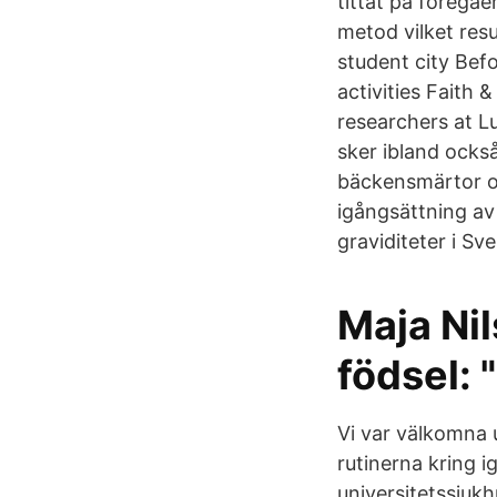
tittat på föregå
metod vilket resu
student city Bef
activities Faith 
researchers at L
sker ibland ocks
bäckensmärtor oc
igångsättning av
graviditeter i Sv
Maja Ni
födsel: 
Vi var välkomna 
rutinerna kring i
universitetssjuk