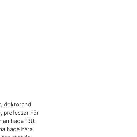
r, doktorand
, professor För
nnan hade fött
rna hade bara