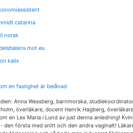
konomiassistent
hmidt catarina
il norsk
delsbalans mot eu
on kalix
om en fastighet är belånad
udien: Anna Wessberg, barnmorska, studiekoordinato
rholm, överläkare, docent Henrik Hagberg, överläkare
om en Lex Maria i Lund av just denna anledning! Kvi
e - den första med snitt och den andra vaginalt! Läka