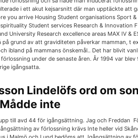
ende förlossning och så hade man inducerat förlossni
lterade i ett akut kejsarsnitt där man upptäckte att 
ore you arrive Housing Student organisations Sport & 
& spirituality Student services Research & Innovation 
und University Research excellence areas MAX IV & E
å på grund av att graviditeten påverkar mamman, t e
h ibland på mammans önskemål.. Det har blivit van
 förlossning under de senaste åren. År 1994 var blev 
erige igångsatta.
lsson Lindelöfs ord om so
"Mådde inte
upp till avd 44 för igångsättning. Jag och Freddan F
gångsättning av förlossning krävs Inte heller vid Skån
hus i Malmö och Lund bedöms att Igångsättning av fö