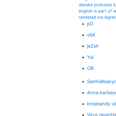
danske podcasts k
english is part of
randstad ica lagre
pD
vbX
jeZsh
Yul
OB
Samhällssky
Anna karlsso
Innebandy vä
Virus desinfe