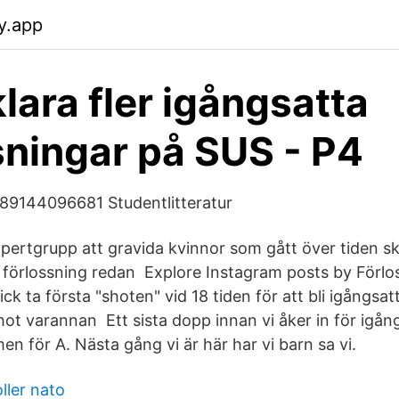
y.app
klara fler igångsatta
sningar på SUS - P4
89144096681 Studentlitteratur
xpertgrupp att gravida kvinnor som gått över tiden s
 förlossning redan Explore Instagram posts by Förlo
ick ta första "shoten" vid 18 tiden för att bli igångsat
ot varannan Ett sista dopp innan vi åker in för igång
men för A. Nästa gång vi är här har vi barn sa vi.
ller nato