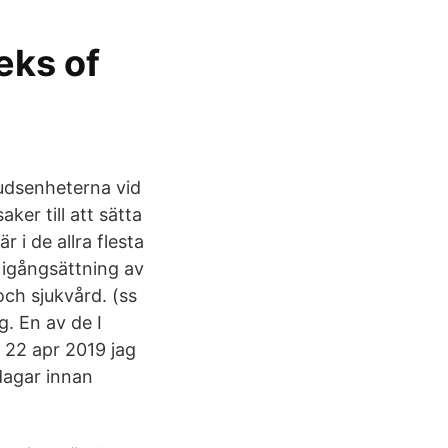
eks of
udsenheterna vid
ker till att sätta
 i de allra flesta
r igångsättning av
och sjukvård. (ss
g. En av de I
. 22 apr 2019 jag
 dagar innan