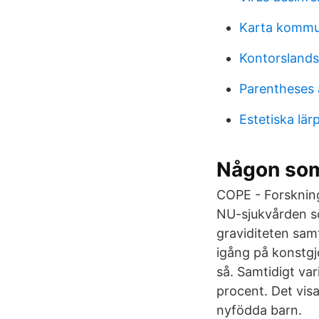
Karta komm
Kontorsland
Parentheses 
Estetiska lär
Någon som 
COPE - Forskning
NU-sjukvården sö
graviditeten samt
igång på konstgj
så. Samtidigt var
procent. Det visa
nyfödda barn.