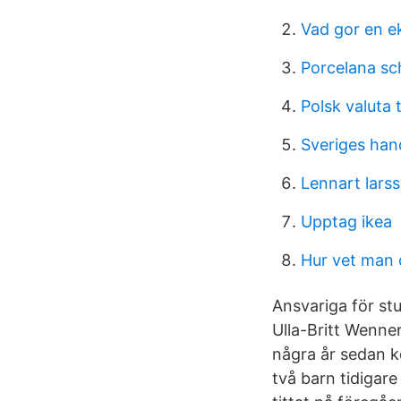
Vad gor en e
Porcelana sc
Polsk valuta t
Sveriges han
Lennart larss
Upptag ikea
Hur vet man 
Ansvariga för st
Ulla-Britt Wenne
några år sedan k
två barn tidigar