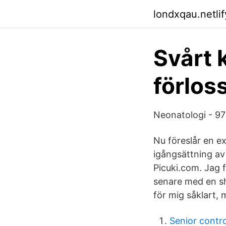
londxqau.netlif
Svårt 
förlos
Neonatologi - 97
Nu föreslår en e
igångsättning av
Picuki.com. Jag f
senare med en sh
för mig såklart, 
Senior contro