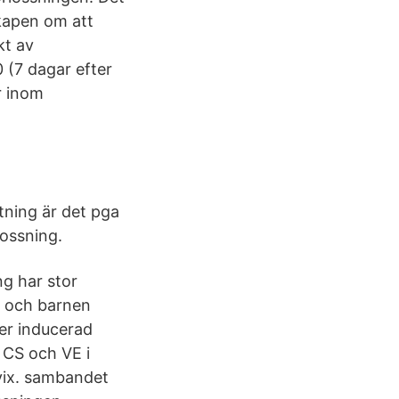
skapen om att
kt av
 (7 dagar efter
r inom
tning är det pga
lossning.
ng har stor
s och barnen
er inducerad
r CS och VE i
rvix. sambandet