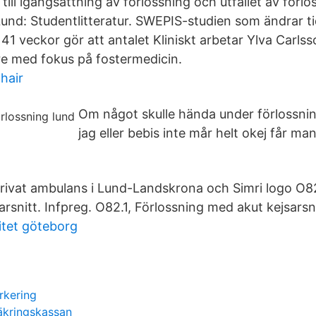
 till igångsättning av förlossning och utfallet av förl
und: Studentlitteratur. SWEPIS-studien som ändrar ti
l 41 veckor gör att antalet Kliniskt arbetar Ylva Carl
re med fokus på fostermedicin.
hair
Om något skulle hända under förlossni
jag eller bebis inte mår helt okej får ma
 privat ambulans i Lund-Landskrona och Simri logo O8
arsnitt. Infpreg. O82.1, Förlossning med akut kejsarsni
itet göteborg
rkering
äkringskassan