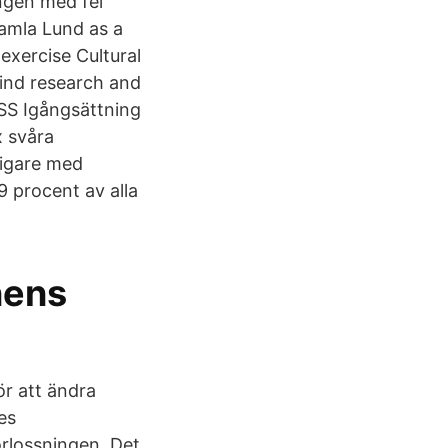
ngen med fel
gamla Lund as a
exercise Cultural
Find research and
SS Igångsättning
x svåra
ligare med
9 procent av alla
nens
ör att ändra
es
rlossningen. Det