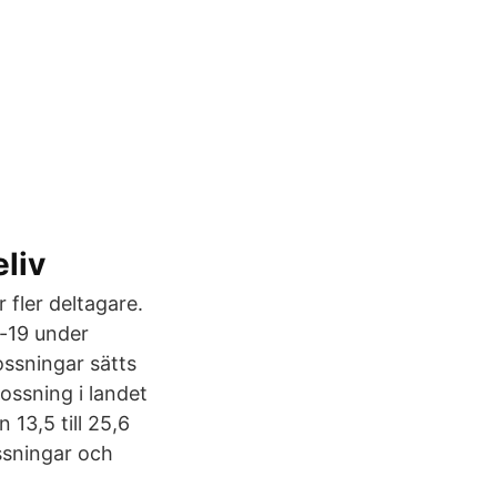
eliv
 fler deltagare.
d-19 under
lossningar sätts
ossning i landet
 13,5 till 25,6
ossningar och