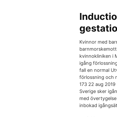
Inductio
gestatio
Kvinnor med barn
barnmorskemottag
kvinnokliniken i 
igång förlossning
fall en normal Ut
förlossning och 
173 22 aug 2019 I
Sverige sker igån
med övertygelse t
inbokad igångsät