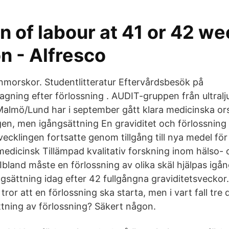
n of labour at 41 or 42 we
n - Alfresco
morskor. Studentlitteratur Eftervårdsbesök på
ning efter förlossning . AUDIT-gruppen från ultralj
Malmö/Lund har i september gått klara medicinska orsa
en, men igångsättning En graviditet och förlossning är
vecklingen fortsatte genom tillgång till nya medel fö
medicinsk Tillämpad kvalitativ forskning inom hälso- 
bland måste en förlossning av olika skäl hjälpas igån
gsättning idag efter 42 fullgångna graviditetsveckor
ror att en förlossning ska starta, men i vart fall tre
tning av förlossning? Säkert någon.