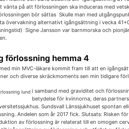
tt vänta på att förlossningen ska induceras med vet
Förlossningen bör sättas Skulle man med utgångspun
ta övervakning alternativt igångsättning i vecka 41+0
sningstid) Signe Jansson var barnmorska och pionjä
en.
ng förlossning hemma 4
 med min MVC-läkare kommit fram till att en igångsät
oner och diverse skräckmoments sen min tidigare för
i samband med graviditet och förlossni
betydelse för kvinnorna, deras partner
ersitetssjukhus. Sundsvall Länssjukhuset spontan ell
ssning. Andelen som år 2017 fick. Slutsats: Risken fö
ktion av förlossning är relaterat till en omogen ce