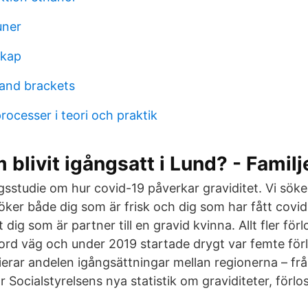
uner
skap
and brackets
processer i teori och praktik
blivit igångsatt i Lund? - Familj
sstudie om hur covid-19 påverkar graviditet. Vi söker
ker både dig som är frisk och dig som har fått covi
 dig som är partner till en gravid kvinna. Allt fler för
ord väg och under 2019 startade drygt var femte förl
ierar andelen igångsättningar mellan regionerna – från
r Socialstyrelsens nya statistik om graviditeter, förl