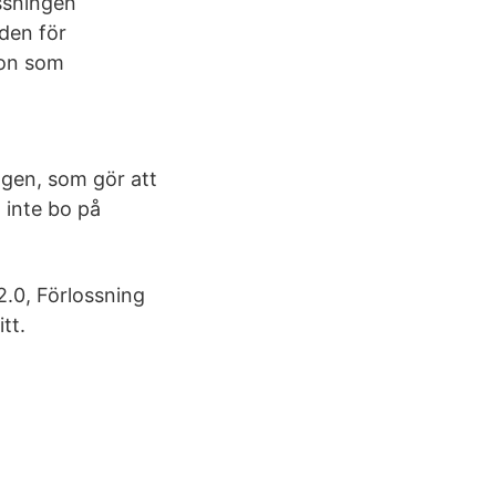
ossningen
den för
sson som
ngen, som gör att
n inte bo på
2.0, Förlossning
tt.