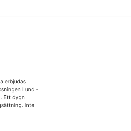
ka erbjudas
ssningen Lund -
t. Ett dygn
sättning. Inte