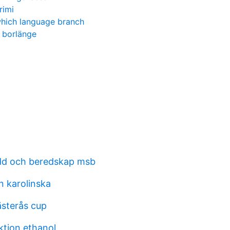
rimi
 which language branch
t borlänge
dd och beredskap msb
n karolinska
sterås cup
ktion ethanol