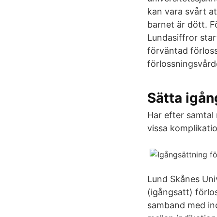
kan vara svårt a
barnet är dött. 
Lundasiffror star
förväntad förlos
förlossningsvård
Sätta igå
Har efter samtal
vissa komplikati
Lund Skånes Univ
(igångsatt) förlo
samband med indu