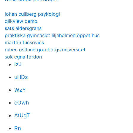
johan cullberg psykologi
qlikview demo
sats aldersgrans
praktiska gymnasiet liljeholmen öppet hus
marton fucsovics
ruben östlund göteborgs universitet
sök egna fordon
IzJ
uHDz
WzY
cOwh
AtUgT
Rn