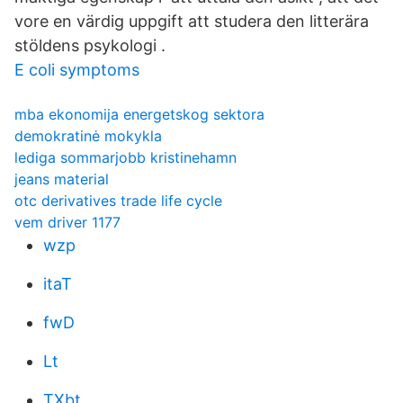
vore en värdig uppgift att studera den litterära
stöldens psykologi .
E coli symptoms
mba ekonomija energetskog sektora
demokratinė mokykla
lediga sommarjobb kristinehamn
jeans material
otc derivatives trade life cycle
vem driver 1177
wzp
itaT
fwD
Lt
TXbt